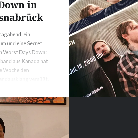
Down in
heißgeliebtes Hurrican
Festival. Denn da würde 
snabrück
heute sonst hingehen. 
dieses Jahr ist irgendwi
tagabend, ein
anders. Ich brauche ein
m und eine Secret
n Worst Days Down :
kband aus Kanada hat
te Woche den
ndausklang versüßt.