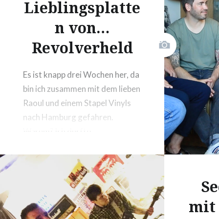
Lieblingsplatte
…
n von…
Revolverheld
Es ist knapp drei Wochen her, da
bin ich zusammen mit dem lieben
Raoul und einem Stapel Vinyls
nach Hamburg gefahren.
Warum? Ich durfte
Revolverheld für jpc.de vor der
Kamera interviewen und mit
den Jungs über ihre
Se
Lieblingsplatten quatschen.
mit