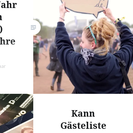
Jahr
n
)
ahre
aar
erweise
t Zeit
e
ge
Kann
indest
Gästeliste