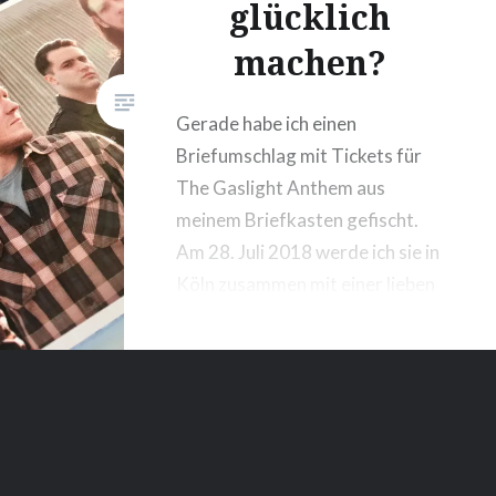
glücklich
e
es ja
machen?
Aber
e alles
Gerade habe ich einen
e Pause.
Briefumschlag mit Tickets für
The Gaslight Anthem aus
meinem Briefkasten gefischt.
Am 28. Juli 2018 werde ich sie in
Köln zusammen mit einer lieben
Freundin sehen. Während ich
den Umschlag aufriss, regte sich
in mir ein merkwürdiges Gefühl:
Machen Konzerte mit
gekauften Tickets eigentlich
glücklicher?