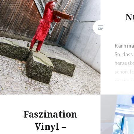
war ich am 16….
N
Kann man
So, dass
herausk
schon. I
für die 
„Resonan
öffentlic
tönende
Faszination
ich so n
Vinyl –