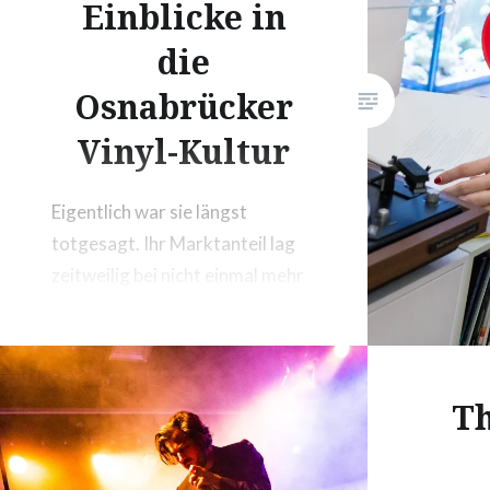
Einblicke in
die
Osnabrücker
Vinyl-Kultur
Eigentlich war sie längst
totgesagt. Ihr Marktanteil lag
zeitweilig bei nicht einmal mehr
0,5 Prozent. Doch in Zeiten
digitaler Downloads und einem
nahezu unendlichen
Überangebot an Musik via
T
Streaming, erlebt die analoge
Schallplatte eine kleine