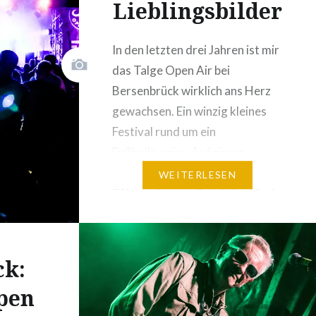
Lieblingsbilder
In den letzten drei Jahren ist mir
das Talge Open Air bei
Bersenbrück wirklich ans Herz
gewachsen. Ein winzig kleines
Festival rund um ein
Fußballturnier. Auf einem
Sportplatz. Zwei Tage, eine
WEITERLESEN
Bühne, ein paar Getränkestände
und ein paar Buden mit Pizza,
Burgern und Bratwurst. Und 10
Bands. Mehr braucht es nicht.
k:
Dieses Jahr durfte ich…
pen