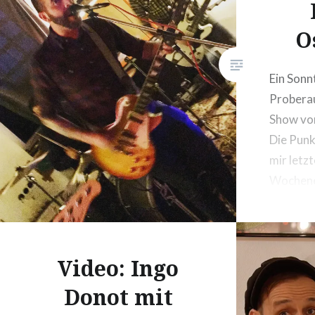
O
Ein Sonn
Proberau
Show vo
Die Pun
mir letz
Wochene
Video: Ingo
Donot mit