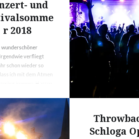
nzert- und
tivalsomme
r 2018
u wunderschöner
Irgendwie verfliegt
ahr schon wieder so
 dass ich mit dem Atmen
nterher komme. Hatten
t gerade Anfang Juli?
ich nicht gerade noch
Gaslight Anthem in Köln
Throwbac
t zu vergessen, in
Schloga O
en beim Punkrock
Festival?!