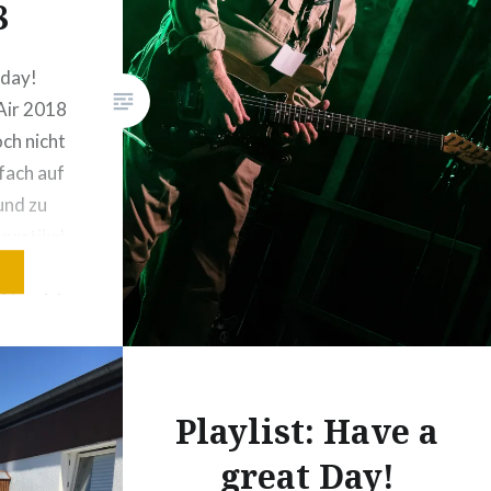
8
sday!
Air 2018
och nicht
nfach auf
und zu
gartikel
war, ist
Also: Ich
 Zeitung
Open…
Playlist: Have a
great Day!