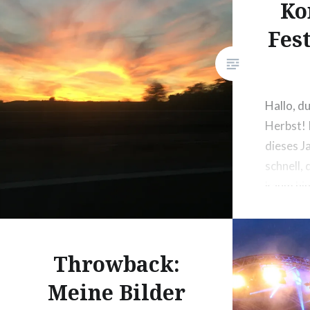
Ko
Fes
Hallo, d
Herbst! 
dieses J
schnell,
kaum hi
wir nich
Und war 
bei The 
Throwback:
und, nich
Meine Bilder
Sloweni
Holiday 