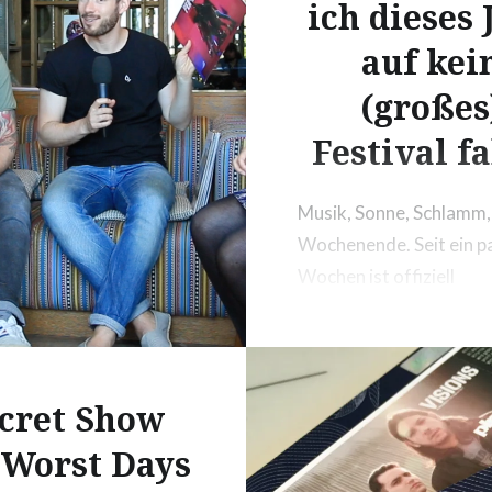
ich dieses 
auf kei
(großes
Festival f
Musik, Sonne, Schlamm,
Wochenende. Seit ein p
Wochen ist offiziell
Festivalsaison. Normal
wäre es spätestens jetz
für meine obligatorisch
Packliste, eine neue Fol
cret Show
Festivalfieber oder zum
 Worst Days
den Ausblick auf mein