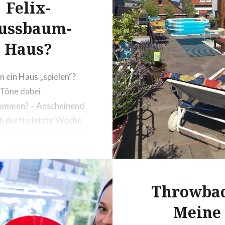
Felix-
ussbaum-
Haus?
 ein Haus „spielen“?
 Töne dabei
ommen? – Anscheinend
ch durfte letzte Woche
Zeitung zur Performance
z – Der Klang
her Institutionen“. Ein
s Abenteuer, mit dem
Throwbac
icht gerechnet hätte.
Meine