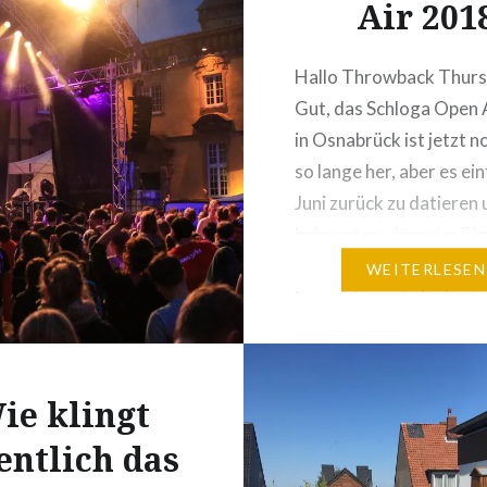
Air 201
Hallo Throwback Thur
Gut, das Schloga Open 
in Osnabrück ist jetzt n
so lange her, aber es ei
Juni zurück zu datieren 
behaupten, dass der Blo
schon die ganze Zeit da 
WEITERLESEN
ja auch irgendwie doof. 
war Anfang Juni für die
beim kleinen Schloga 
ie klingt
entlich das