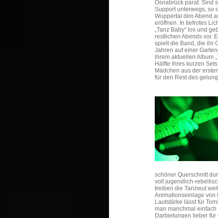
Osnabrück parat: Sind s
Support unterwegs, so 
Wuppertal den Abend au
eröffnen. In tiefrotes Li
„Tanz Baby“ los und ge
restlichen Abends vor. 
spielt die Band, die ihr
Jahren auf einer Gartenp
ihrem aktuellen Album „T
Hälfte ihres kurzen Sets
Mädchen aus der ersten 
für den Rest des gelu
schöner Querschnitt du
voll jugendlich-rebelli
treiben die Tanzwut wei
Animationseinlage von
Lautstärke lässt für T
man manchmal einfach 
Darbietungen lieber für