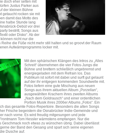
ie doch eher selten mit
dürfen Justus Parker aus
f der kleinen Bühne
cht getaucht rocken sie mit
ben damit das Motto des
Eine halbe Stunde lang
 Osnabrück-Debüt vor drei
arty bestritt, Songs aus
extil oder Disko“. Ab der
 können nicht nur die
Reihe die Füße nicht mehr still halten und so groovt der Raum
ngenen Aufwärmprogramms locker mit.
Mit den sphärischen Klängen des Intros zu „Alles
Schreit“ übernehmen die vier Fotos-Jungs die
Bühne und brettern schließlich ungebremst und
energiegeladen mit dem Refrain los. Das
Publikum ist sofort mit dabei und surft gut gelaunt
auf der ihr entgegen kommenden Soundwelle mit.
Fotos liefern eine gute Mischung aus neuen
Songs aus ihrem aktuellen Album „Porzellan“,
ausgewählten Krachern ihres zweiten Albums
„Nach dem Goldrausch“ und einer ordentlichen
Portion Musik ihres 2006er Albums „Fotos“. Ein
rch das gesamte Fotos-Repertoire. Besonders die alten Songs
scher Frische begeistern die Osnabrücker Indie-Gemeinde und
ter nach vorne. Es wird freudig mitgesungen und jede
 Frontmann Tom Hessler wärmstens empfangen. Nur die
oms Geschmack noch etwas zu wünschen übrig. Dabei überlässt
gerne der Band den Gesang und spart sich seine eigenen
 die Dusche auf.