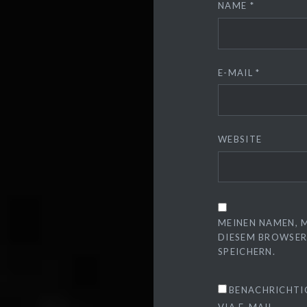
NAME
*
E-MAIL
*
WEBSITE
MEINEN NAMEN, M
DIESEM BROWSER
SPEICHERN.
BENACHRICHTI
VIA E-MAIL.