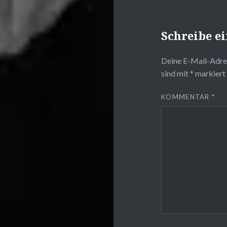
Schreibe 
Deine E-Mail-Adres
sind mit
*
markiert
KOMMENTAR
*