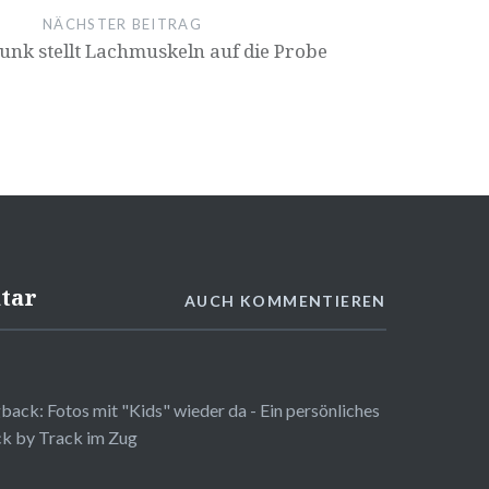
NÄCHSTER BEITRAG
unk stellt Lachmuskeln auf die Probe
tar
AUCH KOMMENTIEREN
gback:
Fotos mit "Kids" wieder da - Ein persönliches
k by Track im Zug