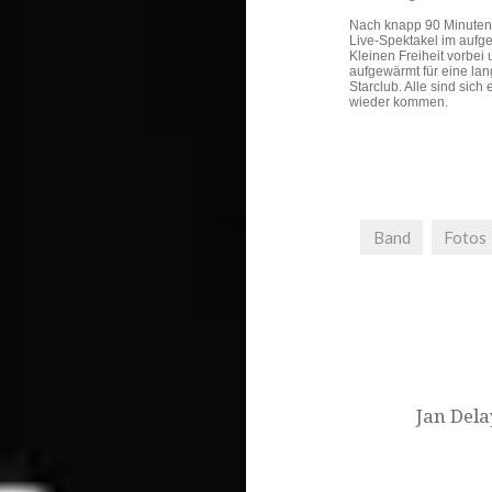
Nach knapp 90 Minuten 
Live-Spektakel im auf
Kleinen Freiheit vorbei
aufgewärmt für eine la
Starclub. Alle sind sich
wieder kommen.
Band
Fotos
Beitrags-
Navigation
Jan Del