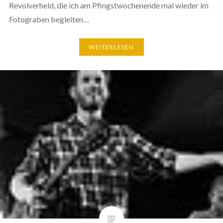
Revolverheld, die ich am Pfingstwochenende mal wieder im
Fotograben begleiten…
WEITERLESEN