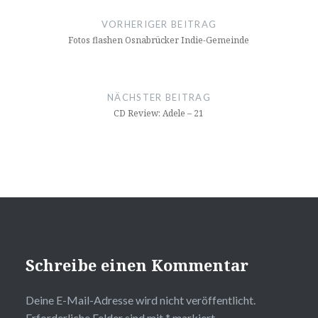
Navigation
VORHERIGER BEITRAG
Fotos flashen Osnabrücker Indie-Gemeinde
NÄCHSTER BEITRAG
CD Review: Adele – 21
Schreibe einen Kommentar
Deine E-Mail-Adresse wird nicht veröffentlicht.
Erforderliche Felder sind mit
*
markiert