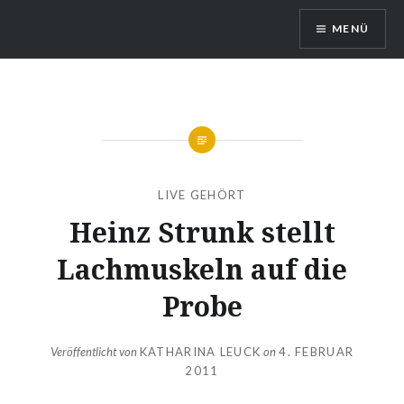
Direkt
MENÜ
zum
Inhalt
LEISE/laut – Musik Blog
LIVE GEHÖRT
Heinz Strunk stellt
Lachmuskeln auf die
Probe
Veröffentlicht von
KATHARINA LEUCK
on
4. FEBRUAR
2011