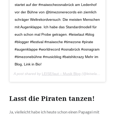
startet auf der #maiwocheosnabrück am Ledenhof
vor der Bühne von @timezonerecords ein ziemlich
schräger Weltrekordversuch: Die meisten Menschen
mit Augenklappe. Ich habe das Standardmodell für
euch schon mal Probe getragen. #leiselaut #blog
#blogger #festival #maiwoche #timezone #pirate
#augenklappe #worldrecord #osnabrück #osnagram
#timezonebühne #musicblog #batshitcrazy Mehr im
Blog, Link in Bio!
A post shared by
LEISE/laut – Musik Blog
(@leiselaut) on
May 
Lasst die Piraten tanzen!
Ja, vielleicht habe ich heute schon einen Papagei mit