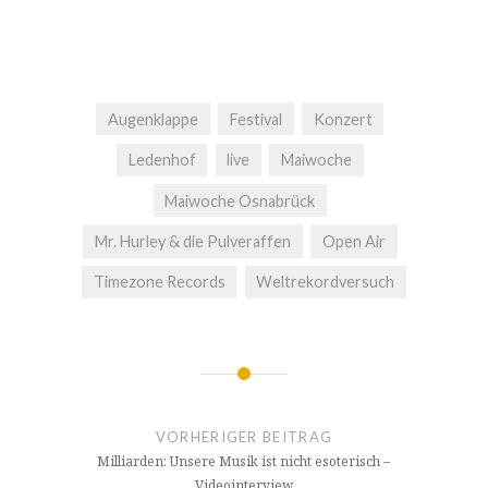
Augenklappe
Festival
Konzert
Ledenhof
live
Maiwoche
Maiwoche Osnabrück
Mr. Hurley & die Pulveraffen
Open Air
Timezone Records
Weltrekordversuch
Beitragsnavigation
VORHERIGER BEITRAG
Milliarden: Unsere Musik ist nicht esoterisch –
Videointerview