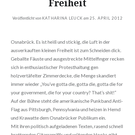
Freiheit
Veröffentlicht von
KATHARINA LEUCK
am
25. APRIL 2012
Osnabrück. Es ist heiß und stickig, die Luft in der
ausverkauften kleinen Freiheit ist zum Schneiden dick.
Geballte Fäuste und ausgestreckte Mittelfinger recken
sich in enthusiastischer Protesthaltung gen
holzvertäfelter Zimmerdecke, die Menge skandiert
immer wieder „You’ve gotta die, gotta die, gotta die for
your government, die for your country? That’s shit!“
Auf der Bühne steht die amerikanische Punkband Anti-
Flag aus Pittsburgh, Pennsylvania und heizen in Hemd
und Krawatte dem Osnabrücker Publikum ein.
Mit ihren politisch aufgeladenen Texten, rasend schnell
bretternden Gitarrenriffs und wütenden Hooks gibt