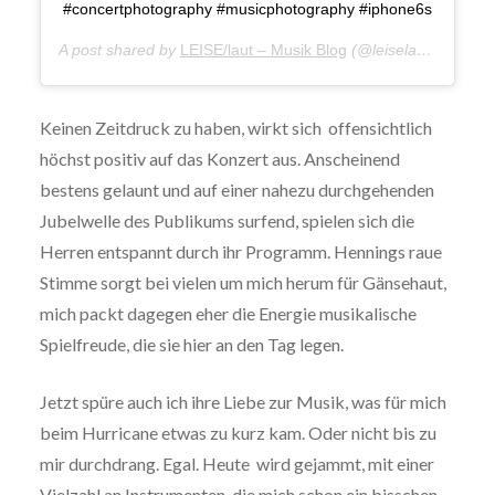
#concertphotography #musicphotography #iphone6s
A post shared by
LEISE/laut – Musik Blog
(@leiselaut) on
Feb 
Keinen Zeitdruck zu haben, wirkt sich offensichtlich
höchst positiv auf das Konzert aus. Anscheinend
bestens gelaunt und auf einer nahezu durchgehenden
Jubelwelle des Publikums surfend, spielen sich die
Herren entspannt durch ihr Programm. Hennings raue
Stimme sorgt bei vielen um mich herum für Gänsehaut,
mich packt dagegen eher die Energie musikalische
Spielfreude, die sie hier an den Tag legen.
Jetzt spüre auch ich ihre Liebe zur Musik, was für mich
beim Hurricane etwas zu kurz kam. Oder nicht bis zu
mir durchdrang. Egal. Heute wird gejammt, mit einer
Vielzahl an Instrumenten, die mich schon ein bisschen