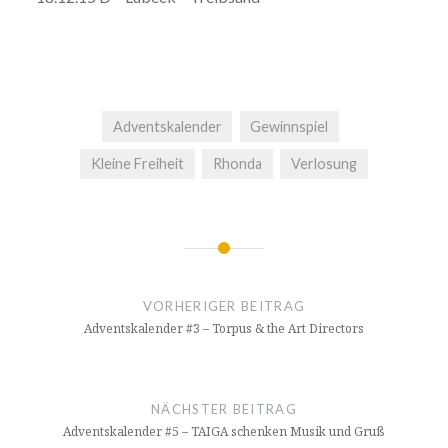
Adventskalender
Gewinnspiel
Kleine Freiheit
Rhonda
Verlosung
Beitrags-
Navigation
VORHERIGER BEITRAG
Adventskalender #3 – Torpus & the Art Directors
NÄCHSTER BEITRAG
Adventskalender #5 – TAIGA schenken Musik und Gruß