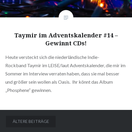
Taymir im Adventskalender #14 –
Gewinnt CDs!
Heute versteckt sich die niederländische Indie-
Rockband Taymir im LEISE/laut Adventskalender, die mir im
Sommer im Interview verraten haben, dass sie mal besser
und größer sein wollen als Oasis. Ihr könnt das Album
„Phosphene“ gewinnen.
Beitragsnavigation
ÄLTERE BEITRÄGE