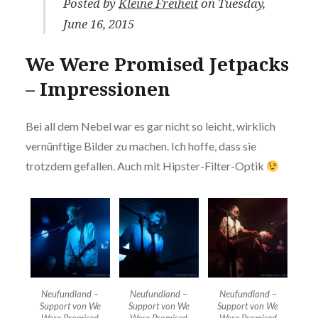
Posted by
Kleine Freiheit
on Tuesday,
June 16, 2015
We Were Promised Jetpacks
– Impressionen
Bei all dem Nebel war es gar nicht so leicht, wirklich
vernünftige Bilder zu machen. Ich hoffe, dass sie
trotzdem gefallen. Auch mit Hipster-Filter-Optik
Neufundland –
Neufundland –
Neufundland –
Support von We
Support von We
Support von We
Were Promised
Were Promised
Were Promised