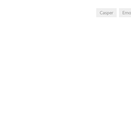
Casper
Emo
Beitrags-
Navigation