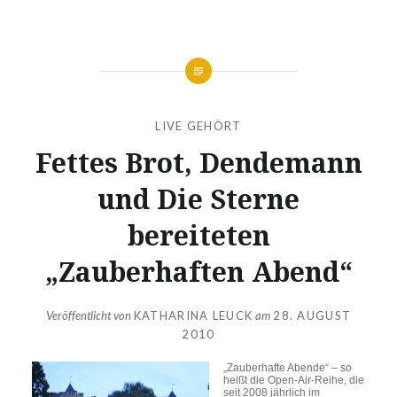
LIVE GEHÖRT
Fettes Brot, Dendemann
und Die Sterne
bereiteten
„Zauberhaften Abend“
Veröffentlicht von
KATHARINA LEUCK
am
28. AUGUST
2010
„Zauberhafte Abende“ – so
heißt die Open-Air-Reihe, die
seit 2008 jährlich im