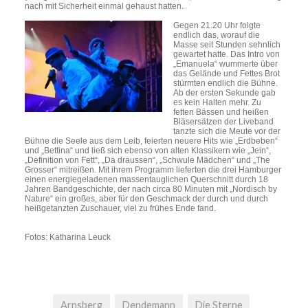
nach mit Sicherheit einmal gehaust hatten.
Gegen 21.20 Uhr folgte
endlich das, worauf die
Masse seit Stunden sehnlich
gewartet hatte. Das Intro von
„Emanuela“ wummerte über
das Gelände und Fettes Brot
stürmten endlich die Bühne.
Ab der ersten Sekunde gab
es kein Halten mehr. Zu
fetten Bässen und heißen
Bläsersätzen der Liveband
tanzte sich die Meute vor der
Bühne die Seele aus dem Leib, feierten neuere Hits wie „Erdbeben“
und „Bettina“ und ließ sich ebenso von alten Klassikern wie „Jein“,
„Definition von Fett“, „Da draussen“, „Schwule Mädchen“ und „The
Grosser“ mitreißen. Mit ihrem Programm lieferten die drei Hamburger
einen energiegeladenen massentauglichen Querschnitt durch 18
Jahren Bandgeschichte, der nach circa 80 Minuten mit „Nordisch by
Nature“ ein großes, aber für den Geschmack der durch und durch
heißgetanzten Zuschauer, viel zu frühes Ende fand.
Fotos: Katharina Leuck
Arnsberg
Dendemann
Die Sterne