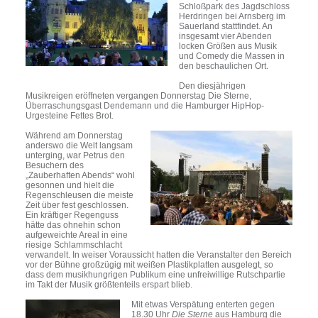
Schloßpark des Jagdschloss
Herdringen bei Arnsberg im
Sauerland stattfindet. An
insgesamt vier Abenden
locken Größen aus Musik
und Comedy die Massen in
den beschaulichen Ort.
Den diesjährigen
Musikreigen eröffneten vergangen Donnerstag Die Sterne,
Überraschungsgast Dendemann und die Hamburger HipHop-
Urgesteine Fettes Brot.
Während am Donnerstag
anderswo die Welt langsam
unterging, war Petrus den
Besuchern des
„Zauberhaften Abends“ wohl
gesonnen und hielt die
Regenschleusen die meiste
Zeit über fest geschlossen.
Ein kräftiger Regenguss
hätte das ohnehin schon
aufgeweichte Areal in eine
riesige Schlammschlacht
verwandelt. In weiser Voraussicht hatten die Veranstalter den Bereich
vor der Bühne großzügig mit weißen Plastikplatten ausgelegt, so
dass dem musikhungrigen Publikum eine unfreiwillige Rutschpartie
im Takt der Musik größtenteils erspart blieb.
Mit etwas Verspätung enterten gegen
18.30 Uhr
Die Sterne
aus Hamburg die