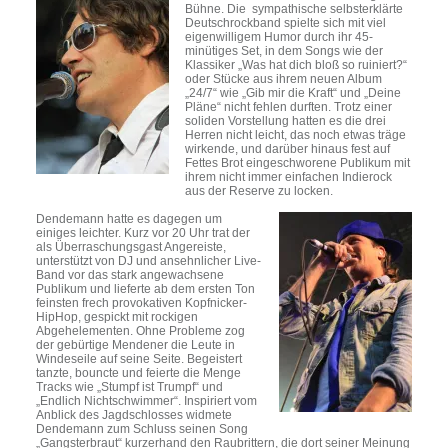
Bühne. Die sympathische selbsterklärte
Deutschrockband spielte sich mit viel
eigenwilligem Humor durch ihr 45-
minütiges Set, in dem Songs wie der
Klassiker „Was hat dich bloß so ruiniert?“
oder Stücke aus ihrem neuen Album
„24/7“ wie „Gib mir die Kraft“ und „Deine
Pläne“ nicht fehlen durften. Trotz einer
soliden Vorstellung hatten es die drei
Herren nicht leicht, das noch etwas träge
wirkende, und darüber hinaus fest auf
Fettes Brot eingeschworene Publikum mit
ihrem nicht immer einfachen Indierock
aus der Reserve zu locken.
Dendemann hatte es dagegen um
einiges leichter. Kurz vor 20 Uhr trat der
als Überraschungsgast Angereiste,
unterstützt von DJ und ansehnlicher Live-
Band vor das stark angewachsene
Publikum und lieferte ab dem ersten Ton
feinsten frech provokativen Kopfnicker-
HipHop, gespickt mit rockigen
Abgehelementen. Ohne Probleme zog
der gebürtige Mendener die Leute in
Windeseile auf seine Seite. Begeistert
tanzte, bouncte und feierte die Menge
Tracks wie „Stumpf ist Trumpf“ und
„Endlich Nichtschwimmer“. Inspiriert vom
Anblick des Jagdschlosses widmete
Dendemann zum Schluss seinen Song
„Gangsterbraut“ kurzerhand den Raubrittern, die dort seiner Meinung