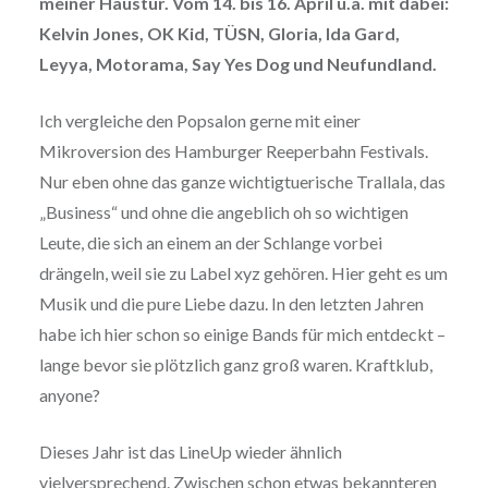
meiner Haustür. Vom 14. bis 16. April u.a. mit dabei:
Kelvin Jones, OK Kid, TÜSN, Gloria, Ida Gard,
Leyya, Motorama, Say Yes Dog und Neufundland.
Ich vergleiche den Popsalon gerne mit einer
Mikroversion des Hamburger Reeperbahn Festivals.
Nur eben ohne das ganze wichtigtuerische Trallala, das
„Business“ und ohne die angeblich oh so wichtigen
Leute, die sich an einem an der Schlange vorbei
drängeln, weil sie zu Label xyz gehören. Hier geht es um
Musik und die pure Liebe dazu. In den letzten Jahren
habe ich hier schon so einige Bands für mich entdeckt –
lange bevor sie plötzlich ganz groß waren. Kraftklub,
anyone?
Dieses Jahr ist das LineUp wieder ähnlich
vielversprechend. Zwischen schon etwas bekannteren