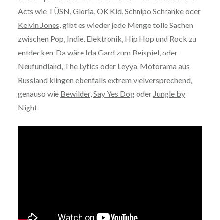
Acts wie
TÜSN
,
Gloria
,
OK Kid
,
Schnipo Schranke
oder
Kelvin Jones
, gibt es wieder jede Menge tolle Sachen
zwischen Pop, Indie, Elektronik, Hip Hop und Rock zu
entdecken. Da wäre
Ida Gard
zum Beispiel, oder
Neufundland
,
The Lytics
oder
Leyya
.
Motorama
aus
Russland klingen ebenfalls extrem vielversprechend,
genauso wie
Bewilder
,
Say Yes Dog
oder
Jungle by
Night
.