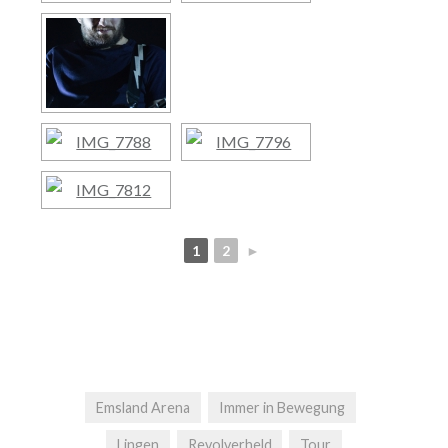
1
2
►
Emsland Arena
Immer in Bewegung
Lingen
Revolverheld
Tour