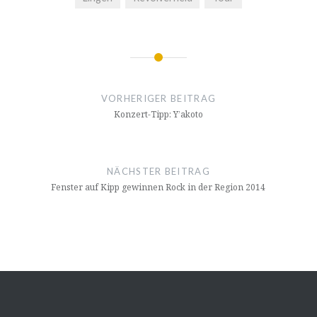
Beitrags-
Navigation
VORHERIGER BEITRAG
Konzert-Tipp: Y’akoto
NÄCHSTER BEITRAG
Fenster auf Kipp gewinnen Rock in der Region 2014