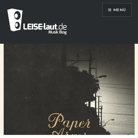
Direkt
MENÜ
zum
Inhalt
LEISE/laut – Musik Blog