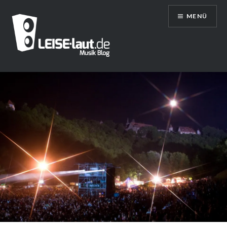
Direkt
MENÜ
zum
Inhalt
LEISE/laut – Musik Blog