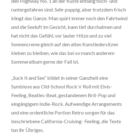
den Highway No. 1 an der Küste entlang hoch- und
runtergefahren sind. Sehr poppig, aber trotzdem frisch
klingt das Ganze. Man spürt immer noch den Fahrtwind
und die Seeluft im Gesicht, kann tief durchatmen und
hat nicht das Gefühl, vor lauter Hitze und zu viel
Sonnencreme gleich auf den alten Kunstledersitzen
kleben zu bleiben, wie das bei so manch anderem
Sommeralbum gerne der Fall ist.
„Suck It and See“ bildet in seiner Ganzheit eine
Symbiose aus Old-School Rock`n`Roll mit Elvis-
Feeling, Beatles-Beat, gestandenem Brit-Pop und
eingängigem Indie-Rock. Aufwendige Arrangements
und eine ordentliche Portion Retro sorgen für das
beschriebene California-Cruising- Feeling, die Texte
tun ihr Übriges.