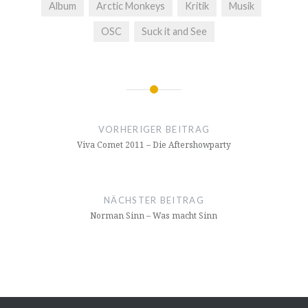
Album
Arctic Monkeys
Kritik
Musik
OSC
Suck it and See
Beitragsnavigation
VORHERIGER BEITRAG
Viva Comet 2011 – Die Aftershowparty
NÄCHSTER BEITRAG
Norman Sinn – Was macht Sinn