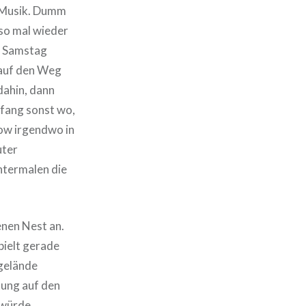
l Musik. Dumm
 so mal wieder
m Samstag
 auf den Weg
dahin, dann
fang sonst wo,
ow irgendwo in
uter
ntermalen die
enen Nest an.
pielt gerade
lgelände
tung auf den
 würde.