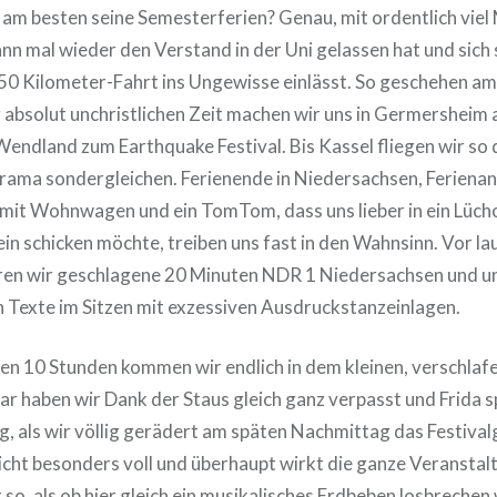
am besten seine Semesterferien? Genau, mit ordentlich vie
nn mal wieder den Verstand in der Uni gelassen hat und sich
50 Kilometer-Fahrt ins Ungewisse einlässt. So geschehen a
 absolut unchristlichen Zeit machen wir uns in Germersheim
endland zum Earthquake Festival. Bis Kassel fliegen wir so 
ama sondergleichen. Ferienende in Niedersachsen, Ferienan
mit Wohnwagen und ein TomTom, dass uns lieber in ein Lüch
in schicken möchte, treiben uns fast in den Wahnsinn. Vor la
ren wir geschlagene 20 Minuten NDR 1 Niedersachsen und u
n Texte im Sitzen mit exzessiven Ausdruckstanzeinlagen.
en 10 Stunden kommen wir endlich in dem kleinen, verschlaf
r haben wir Dank der Staus gleich ganz verpasst und Frida s
ng, als wir völlig gerädert am späten Nachmittag das Festiva
 nicht besonders voll und überhaupt wirkt die ganze Veranstal
t so, als ob hier gleich ein musikalisches Erdbeben losbrechen