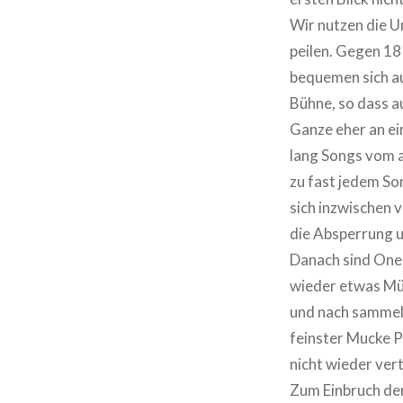
Wir nutzen die U
peilen. Gegen 18
bequemen sich au
Bühne, so dass a
Ganze eher an ei
lang Songs vom a
zu fast jedem So
sich inzwischen 
die Absperrung u
Danach sind One 
wieder etwas Müh
und nach sammelt
feinster Mucke P
nicht wieder ver
Zum Einbruch der