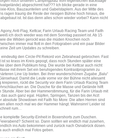
orgen noch unseren Campingplatz vom eigentlichen Backstage
tivalgelände) abgeschirmt hat??? Ich blicke gerade in eine
xie-Klos, Bauzaunteilen und Gabelstaplern. Aus der Mitte des
s ragen traurig die Reste der riesigen Bühne hoch hinaus, die
 abgebaut ist. Ist das denn alles schon wieder vorbei? Kann nicht
 Agony, Anti-Flag, Kettcar, Farin Urlaub Racing Team und Faith
t weiß ich doch wieder was mit dem Sonntag passiert ist. Ab 15
 wie die Wilden gerockt was die müden Knochen noch
ischen immer mal flott in den Fotograben und ein paar Bilder
keine Zeit um Updates zu schreiben.
n eindeutig den Circle-Pit Rekord von Zebrahead gebrochen. Fast
 ist so krass im Kreis gepogt, dass noch Stunden später eine
ke über dem Publikum hing. Die wurde bei Kettcar auch nicht
 Masse mit ihrem Set ein beruhigendes Kontrastprogramm zu
härteren Line Up bieten. Bei ihrer wunderschönen Zugabe „Balu“
 Gänsehaut. Damit die Leute vorne vor der Bühne nicht allesamt
g krepieren, rückt die Security vor dem Farin Urlaub Racing Team
hrschläuchen an. Die Dusche für die Masse und Gelände hilft
e Stunde. Aber bei der Hammerstimmung, für die Farin Urlaub mit
st das auch ganz egal. Hüpfen, Springen, Tanzen bis der Arzt
 absolute Showdown mit Faith No More: Die alten Herren sind
igen allen noch mal wo der Hammer hängt. Wahnsinn! Leider ist
 schnell rum…
ine komplette Security-Einheit in Boxershorts zum Duschen.
eierabend? Scheint so. Dann sollten wir endlich mal zusehen,
 endlich ins Auto bekommen und zurück nach Osnabrück düsen.
 ja auch endlich mal Fotos geben.