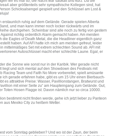
gen wir es mal so, die Nacht war saukalt und kurz. Da die
Area4 aber größtenteils sehr sympathische Kollegen sind, hat
Person Schicksalsengel gespielt und den Schlüssel am Lost &
luja!
ch erstaunlich ruhig auf dem Gelände. Gerade spielen Alberta
te Band, und man kann immer noch locker rückwärts und im
Reihe durchgehen. Scheinbar sind alle noch zu fertig von gestern
Against richtig ordentlich Alarm gemacht haben. Am meisten
 die Eagles of Death Metal, die die Headliner eigentlich ganz
stellt haben. Auf AFI hatte ich mich am meisten gefreut, leider
ein mittelmäßiges Set mit extrem schlechten Sound ab. AFI mit
verlorener Autoschlüssel macht eher schlechte Laune. Egal, er
der die Sonne wie sonst nur in der Karibik. Wer gerade nicht
lt liegt und sich mental auf den Showdown des Festivals mit
ub Racing Team und Faith No More vorbereitet, spielt amüsante
e ich gerade erfahren habe, gibt es um 15 Uhr einen Bierbauch-
bt es attraktive Preise: Wasser, Pavillionstangen, Bratwurst und
 „Pavillion mit einer Seite zu“ am Haupteingang zum Gelände. Gut,
der Toten Hosen Flagge ist. Davon nämlich nur so circa 10000.
ion bestimmt nicht finden werde, gehe ich jetzt lieber zu Panteon
 aus Mexiko City zu heißem Wetter.
Rest vom Sonntag geblieben? Und wo ist der Zaun, der beim