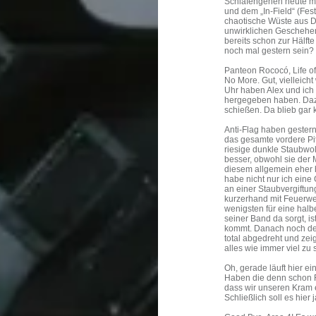
Schlafengehen heute m
und dem „In-Field“ (Fes
chaotische Wüste aus Di
unwirklichen Geschehen
bereits schon zur Hälfte
noch mal gestern sein?
Panteon Rococó, Life of
No More. Gut, vielleich
Uhr haben Alex und ich
hergegeben haben. Dazw
schießen. Da blieb gar 
Anti-Flag haben gester
das gesamte vordere Pit
riesige dunkle Staubwol
besser, obwohl sie der
diesem allgemein eher 
habe nicht nur ich eine
an einer Staubvergiftun
kurzerhand mit Feuerwe
wenigsten für eine halb
seiner Band da sorgt, i
kommt. Danach noch der
total abgedreht und ze
alles wie immer viel zu
Oh, gerade läuft hier e
Haben die denn schon F
dass wir unseren Kram
Schließlich soll es hier