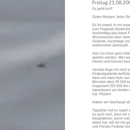
Freitag 21.08.20
Es geht los!!!
Guten Morgen, liebe St
Es ist soweit. In ein p
zum Flugplatz Borkenb
Nachmittag das Area4 Fe
Wochenende über mehr o
Gelände, backstage und 
vollkommen überlastet.
Alex ist schon ganz hib
spielen werden. Wer weiß
Herren und können kur
Gerade frage ich mich a
Festivalgelände beförder
dass uns mein Auto auch 
Monaten über 35.000 km
insgesamt 205.000 km au
irgendwann am besten i
hat. Päääm!
Haben wir überhaupt al
Tagsüber soll es super 
es auch sein, dass wir
fotografieren, wenn man
dabei hat, will sie mir
und Presse-Festival-Su