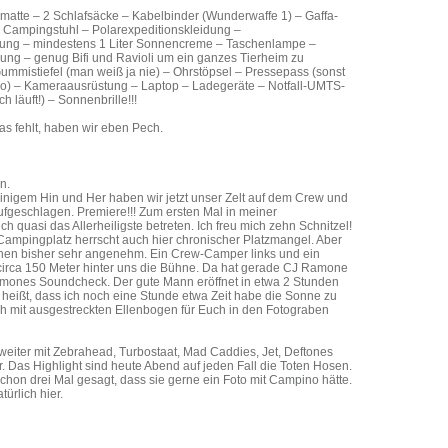
somatte – 2 Schlafsäcke – Kabelbinder (Wunderwaffe 1) – Gaffa-
 Campingstuhl – Polarexpeditionskleidung –
dung – mindestens 1 Liter Sonnencreme – Taschenlampe –
ung – genug Bifi und Ravioli um ein ganzes Tierheim zu
ummistiefel (man weiß ja nie) – Ohrstöpsel – Pressepass (sonst
no) – Kameraausrüstung – Laptop – Ladegeräte – Notfall-UMTS-
h läuft!) – Sonnenbrille!!!
s fehlt, haben wir eben Pech.
n.
einigem Hin und Her haben wir jetzt unser Zelt auf dem Crew und
fgeschlagen. Premiere!!! Zum ersten Mal in meiner
ich quasi das Allerheiligste betreten. Ich freu mich zehn Schnitzel!
ampingplatz herrscht auch hier chronischer Platzmangel. Aber
nen bisher sehr angenehm. Ein Crew-Camper links und ein
circa 150 Meter hinter uns die Bühne. Da hat gerade CJ Ramone
mones Soundcheck. Der gute Mann eröffnet in etwa 2 Stunden
 heißt, dass ich noch eine Stunde etwa Zeit habe die Sonne zu
ch mit ausgestreckten Ellenbogen für Euch in den Fotograben
eiter mit Zebrahead, Turbostaat, Mad Caddies, Jet, Deftones
r. Das Highlight sind heute Abend auf jeden Fall die Toten Hosen.
 schon drei Mal gesagt, dass sie gerne ein Foto mit Campino hätte.
türlich hier.