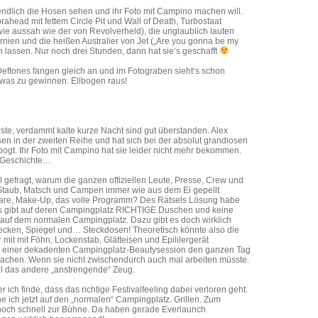
endlich die Hosen sehen und ihr Foto mit Campino machen will.
ebrahead mit fettem Circle Pit und Wall of Death, Turbostaat
ie aussah wie der von Revolverheld), die unglaublich lauten
nien und die heißen Australier von Jet („Are you gonna be my
en lassen. Nur noch drei Stunden, dann hat sie‘s geschafft
Deftones fangen gleich an und im Fotograben sieht‘s schon
 was zu gewinnen. Ellbogen raus!
rste, verdammt kalte kurze Nacht sind gut überstanden. Alex
en in der zweiten Reihe und hat sich bei der absolut grandiosen
ogt. Ihr Foto mit Campino hat sie leider nicht mehr bekommen.
e Geschichte…
 gefragt, warum die ganzen offiziellen Leute, Presse, Crew und
z Staub, Matsch und Campen immer wie aus dem Ei gepellt
are, Make-Up, das volle Programm? Des Rätsels Lösung habe
s gibt auf deren Campingplatz RICHTIGE Duschen und keine
auf dem normalen Campingplatz. Dazu gibt es doch wirklich
cken, Spiegel und… Steckdosen! Theoretisch könnte also die
 mit mit Föhn, Lockenstab, Glätteisen und Epililergerät
i einer dekadenten Campingplatz-Beautysession den ganzen Tag
achen. Wenn sie nicht zwischendurch auch mal arbeiten müsste.
ll das andere „anstrengende“ Zeug.
r ich finde, dass das richtige Festivalfeeling dabei verloren geht.
 ich jetzt auf den „normalen“ Campingplatz. Grillen. Zum
 noch schnell zur Bühne. Da haben gerade Everlaunch