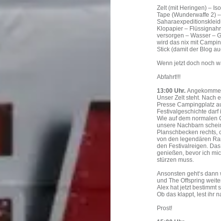
Zelt (mit Heringen) – I
Tape (Wunderwaffe 2) –
Saharaexpeditionsklei
Klopapier – Flüssignahr
versorgen – Wasser – G
wird das nix mit Campi
Stick (damit der Blog auc
Wenn jetzt doch noch wa
Abfahrt!!!
13:00 Uhr.
Angekomme
Unser Zelt steht. Nach 
Presse Campingplatz au
Festivalgeschichte darf 
Wie auf dem normalen C
unsere Nachbarn schei
Planschbecken rechts, 
von den legendären Ra
den Festivalreigen. Das
genießen, bevor ich mi
stürzen muss.
Ansonsten geht‘s dann w
und The Offspring weite
Alex hat jetzt bestimmt
Ob das klappt, lest ihr na
Prost!