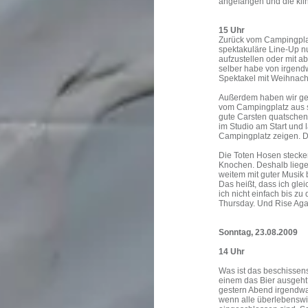
angefangen und die kli
15 Uhr
Zurück vom Campingplat
spektakuläre Line-Up n
aufzustellen oder mit a
selber habe von irgend
Spektakel mit Weihnachts
Außerdem haben wir ge
vom Campingplatz aus s
gute Carsten quatschen 
im Studio am Start und 
Campingplatz zeigen. D
Die Toten Hosen stecke
Knochen. Deshalb liegen
weitem mit guter Musik 
Das heißt, dass ich gle
ich nicht einfach bis zu
Thursday. Und Rise Aga
Sonntag, 23.08.2009
14 Uhr
Was ist das beschissens
einem das Bier ausgeht?
gestern Abend irgendwa
wenn alle überlebenswi