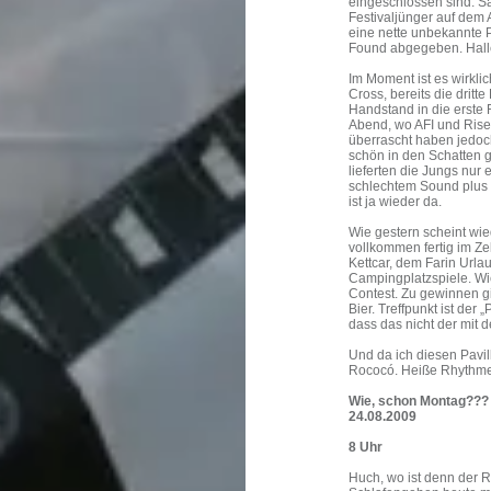
eingeschlossen sind. Sa
Festivaljünger auf dem 
eine nette unbekannte 
Found abgegeben. Halle
Im Moment ist es wirkli
Cross, bereits die drit
Handstand in die erste 
Abend, wo AFI und Rise 
überrascht haben jedoch
schön in den Schatten ge
lieferten die Jungs nur 
schlechtem Sound plus 
ist ja wieder da.
Wie gestern scheint wie
vollkommen fertig im Ze
Kettcar, dem Farin Urla
Campingplatzspiele. Wi
Contest. Zu gewinnen gi
Bier. Treffpunkt ist der
dass das nicht der mit 
Und da ich diesen Pavill
Rococó. Heiße Rhythmen
Wie, schon Montag???
24.08.2009
8 Uhr
Huch, wo ist denn der 