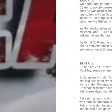
15:00
Uhr.
Wir haben uns gerade er
Catering, wo die ganze
dass da was nicht stimmt
uns so nett mit den Sec
luschern. Allerdings ni
bisschen wie Grillen im
Im Moment kämpfen wir h
mitlesen könnt. Für Fot
auf einmal am Montag.
Dafür hat CJ Ramone ge
der für sein Alter noch 
einigen schon in Strömen
19:48 Uhr.
Chillen am Zelt. Unser
Nacktbaderunde eingele
So langsam wird der Tag
stressig sein kann, wenn
vorne in den Fotograb
Rockpalast mit ihren n
aufpassen, dass man di
Falls sich jemand mal ge
weil man so nah dran is
Fotos im Kasten habe, 
könnte sich auch gleic