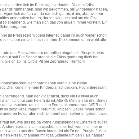
st mal ordentlich im Backstage verlaufen. Bis zum Artist
n Bands rumhängen, sind wir gekommen, bis wir gemerkt haben,
. Eigentlich durften wir da nämlich gar nicht hin, aber weil wir
urities unterhalten haben, durften wir doch mal um die Ecke
cht so spannend, wie man sich das von außen immer vorstellt. Ein
 Schrebergarten.
ier im Pressezelt mit dem Internet, damit Ihr auch weiter schön
os ist es aber einfach noch zu lahm. Die kommen dann wohl alle
rade uns Festivalkindern ordentlich eingeheizt. Respekt, was
so drauf hat! Die Sonne brennt, die Flüssignahrung fließt bei
. Gleich ab ins Circle Pit bei Zebrahead. Herrlich!
e Planschbecken-Nachbarn haben vorhin eine kleine
gt. Drei Kerle in einem Kinderplanschbecken. Hochinteressant!
 anstrengend. Man denkt gar nicht, dass ein Festival auch
 man nicht nur zum Feiern da ist. Alle 45 Minuten für drei Songs
en und versuchen, um die tollen Fernsehkameras vom WDR und
icht so sexy Kabelträgern herum zu knipsen. Dabei immer schön
e anderen Fotografen nicht umrennt oder selber umgerannt wird.
fragt hat, wie das ist, da vorne rumzuspringen: Einerseits super,
t. Andererseits bin ich inzwischen immer froh wenn ich meine
denn was da aus den Boxen kommt ist nix für nen Ponyhof. Man
h einen Presslufthammer mit rosa Schleife um den Hals hängen.