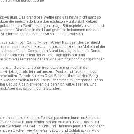
ngen wirklich hervorragend!
z-Ausflug. Das grandiose Wetter und das heute nicht ganz so
utzen die meisten dort, um den nächsten Flunky-Ball-Rekord
bgebrochenen Pavillionstangen lustige Ritterspiele zu spielen. Ich
wem eine Blockflöte in die Hand gedrückt bekommen und das
liedern untermalt. Schön! So soll ein Festival sein.
rade auch noch CampFM, dem Area4 Radiosender, der direkt
endet, einen kurzen Besuch abgestattet. Die liebe Melle und der
sich dort für alle Camper den Mund fusselig, haben die Bands
lassen sich von jedem der will die Highlights auf dem
ie 20m Wasserrutsche haben wir allerdings noch nicht gefunden.
n uns und vielen anderen irgendwie immer noch in den
 wir jetzt gerade fein auf unserer Decke und lassen uns von
beschallen. Gerade spielen Rival Schools ihren letzten Song.
ich wieder arbeiten muss. Presslufthammer im Fotograben. Kann
 den Get Up Kids hier liegen bleiben? Ich will AFI sehen. Und
inst. Aber das dauert noch 8 Stunden.
te, das einem bei einem Festival passieren kann, außer dass
 Ganz einfach, man verliert seinen Autoschlüssel. Das ist mir
nn zwischen The Get Up Kids und Thursday passiert. Doof dann,
chtigen Sachen wie Kameras, Laptop und Schlafsack im Auto