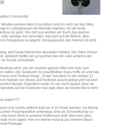
09
ayblue Community!
aar Minuten werden Alex (chuck@ec) und ich mich auf den Weg
erge in Lüdinghausen bei Münster machen, wo ab heute
stival los geht. Von dort aus werden wir Euch das ganzen
der weniger live berichten, was dort auf der Bühne, dem
im Fotograben so abgeht. Vorausgesetzt, das Internet ist nicht
belig, weil heute Abend ihre absoluten Helden, Die Toten Hosen
, vielleicht treffen wir ja nachher den ein oder anderen der
z ne Runde schnacken.
llerdings eher, wie wir unseren ganzen Mist vom Auto zum
n sollen. Die Sackkarre ist unauffindbar. Dazu hoffe ich erst mal,
brav zum Festival bringt. „Trulla“ hat allein in den letzten 12
 im Namen von Musik und Festivals zurück gelegt und hat jetzt
f dem Buckel. Eigentlich warte ich nur noch darauf, dass sie
rgendwo auf der Autobahn mal sagt, dass sie keinen Bock mehr
les dabei???
warm und nachts arktisch kalt (ok, 8-10 Grad) werden. Da könnte
 zu einer Polarexpedition unterwegs sind um Schneefüchse zu
 mal einen Blick in unseren Kofferraum wirft. Was Alex alles
 gerade nicht sagen. Hier ein kleiner Auszug aus meinem Basic-
rvival-Package: