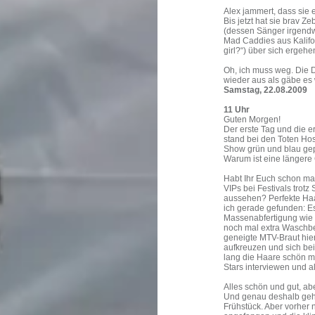
Alex jammert, dass sie 
Bis jetzt hat sie brav Z
(dessen Sänger irgendw
Mad Caddies aus Kalifor
girl?“) über sich ergeh
Oh, ich muss weg. Die 
wieder aus als gäbe es
Samstag, 22.08.2009
11 Uhr
Guten Morgen!
Der erste Tag und die e
stand bei den Toten Hos
Show grün und blau gep
Warum ist eine länger
Habt Ihr Euch schon mal
VIPs bei Festivals trot
aussehen? Perfekte Ha
ich gerade gefunden: E
Massenabfertigung wie 
noch mal extra Waschbe
geneigte MTV-Braut hier
aufkreuzen und sich be
lang die Haare schön m
Stars interviewen und a
Alles schön und gut, abe
Und genau deshalb gehe
Frühstück. Aber vorher