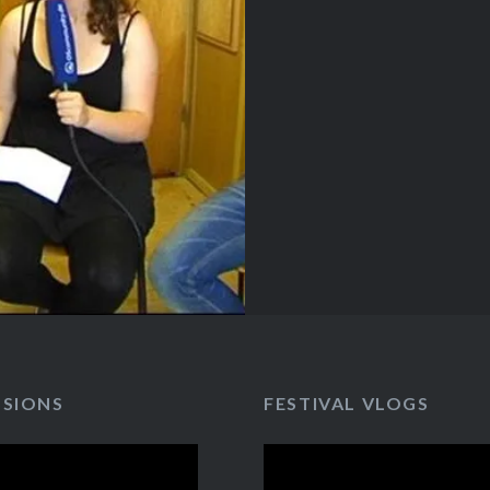
Hurricane Festival
nfassen. Vorab: Trotz
ttereskapaden,
mausfälle und
lawinen war das
e Festival 2016 auf…
SSIONS
FESTIVAL VLOGS