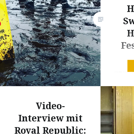
H
Sw
H
Fe
Ganz offi
hiermit 
Team 201
Olympisc
Nachdem
Video-
nun aus
Scheeßel
Interview mit
aufgetauc
Royal Republic:
endlich 