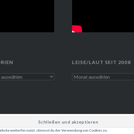
RIEN
LEISE/LAUT SEIT 2008
n
LEISE/laut
seit
2008
bsite weiterhin nutzt, stimmst du der Verwendung von Cookies zu.