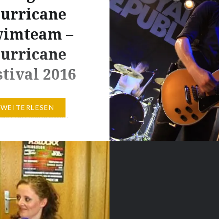
urricane
imteam –
urricane
stival 2016
ziell: Ich nominiere
WEITERLESEN
das Hurricane Swim
6 für die nächsten
hen Festivalspiele.
 das LEISE/laut U-Boot
 dem Matsch der
er Seenplatte wieder
ht ist, kann ich jetzt
für Euch meine Eindrücke