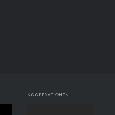
in freudiger Erwartung bereits…
KOOPERATIONEN