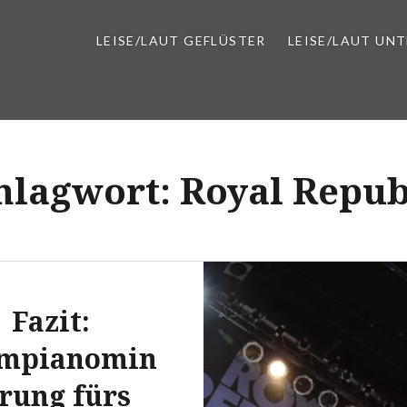
LEISE/LAUT GEFLÜSTER
LEISE/LAUT UN
hlagwort:
Royal Repub
Fazit:
mpianomin
erung fürs