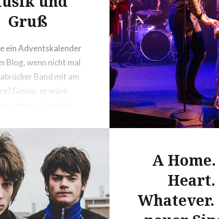
usik und
Gruß
e ein Adventskalender
m Blog, wenn nicht mal
abrücker Band mit am
re? Genau, er wäre
 schlecht. Deshalb
h mich besonders, dass
er Meinung nach beste
cker Indie-Band TAIGA
A Home.
nter Türchen Nr. 5 sitzt.
Heart.
Whatever.