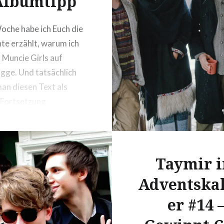
Albumtipp
oche habe ich Euch die
te erzählt, warum ich
 Muncie Girls auf
ogge. Und tatsächlich
an diesen Text als
 Fortsetzung
en, da das Album
on Marble Sounds in
ten Tagen zu meinem
Taymir 
ssoundtrack zum
nen nach dem Joggen
Adventska
 ist. Aber nicht nur
er #14 