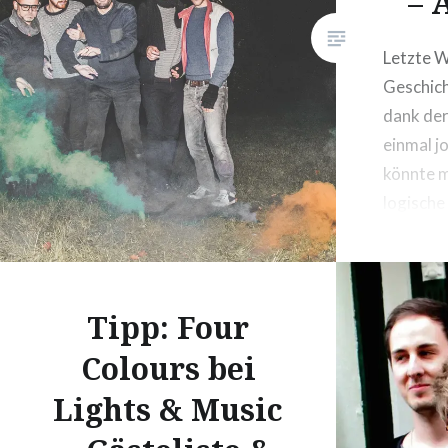
– 
Letzte W
Geschich
dank der
einmal j
könnte m
logische
betracht
Tautou v
den letz
Tipp: Four
Liebling
Entspan
Colours bei
geworden
Lights & Music
dafür.