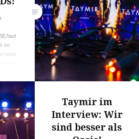
Ds!
e
SE/laut
ir im
erraten
ser und
asis. Ihr
phene“
Taymir im
Interview: Wir
sind besser als