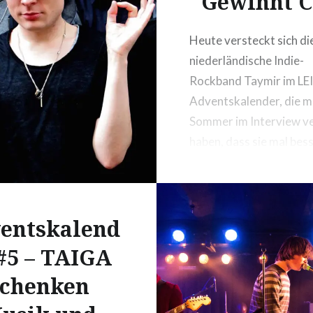
Gewinnt C
Heute versteckt sich di
niederländische Indie-
Rockband Taymir im LEI
Adventskalender, die m
Sommer im Interview v
haben, dass sie mal bes
größer sein wollen als O
könnt das Album „Phos
gewinnen.
entskalend
#5 – TAIGA
schenken