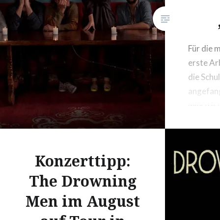
Für die 
erste Ar
die Schu
angefan
wieso is
wieder e
heute gu
starten,
Konzerttipp:
schönen
The Drowning
„Shake“ 
Heart ra
Men im August
erstes 