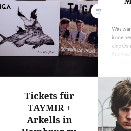
M
Was wär
in meine
eine Osn
Start wä
verdammt
freue ic
die mein
Osnabrü
Tickets für
heute hi
TAYMIR +
Arkells in