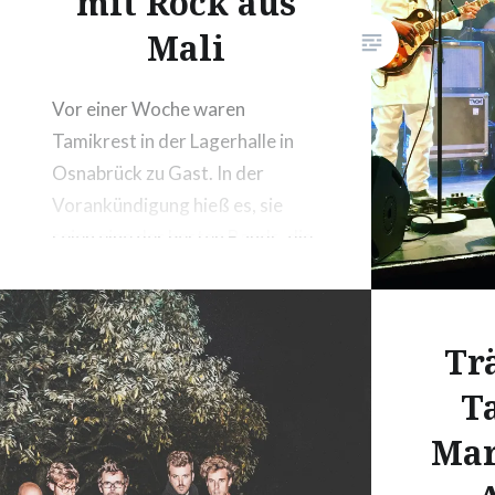
mit Rock aus
sympath
Mali
Vor einer Woche waren
Tamikrest in der Lagerhalle in
Osnabrück zu Gast. In der
Vorankündigung hieß es, sie
seien eine der besten Bands, die
Westafrika in der letzten Zeit
hervorgebracht hat. Rock
gemischt mit traditionellen
Tr
Sounds aus Mali. Zeit also,
T
meinen musikalischen Horizont
zu erweitern.
Mar