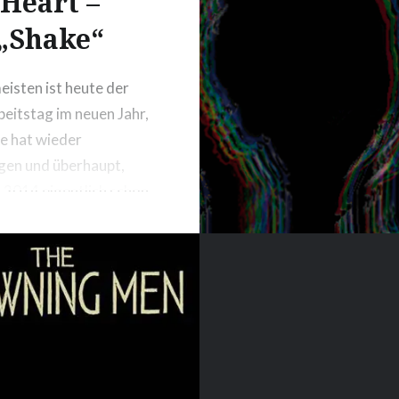
Heart –
„Shake“
meisten ist heute der
beitstag im neuen Jahr,
le hat wieder
gen und überhaupt,
t 2014 eigentlich schon
ine Woche alt? Um
t in die Woche zu
 habe ich Euch den
 Gute-Laune-Song
von The Head and the
usgesucht. Unser
Monday Madness 2014!