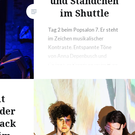
und Ständchen
im Shuttle
Tag 2 beim Popsalon 7. Er steht
im Zeichen musikalischer
Kontraste. Entspannte Töne
von Anna Depenbusch und
Gisbert zu Knyphausen im Haus
der Jugend, Indie-Rock und
Party mit Giant Rooks und Razz
in der Lagerhalle und
it
abgedrehter Wiener Schmäh in
eder
der Kleinen Freiheit.
rack