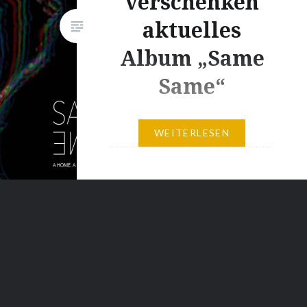
verschenken
aktuelles
Album „Same
Same“
Im April habe ich Euch an dieser
WEITERLESEN
Stelle die bayerische Indie-Band
A Home. A Heart. Whatever.
mit ihrer Single 1991
vorgestellt. Das Trio hat sich
seiner ganz eigenen
Interpretation des Indie
verschrieben. Schicke Melodien
mit der richtigen Portion
elektronischer Spielereien,