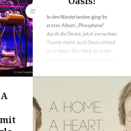
Oasis!
In den Niederlanden ging ihr
erstes Album „Phosphene“
durch die Decke, jetzt versuchen
Taymir damit auch Deutschland
zu erobern. Der Weg als in der
Heimat gehypter Newcomer ist
nicht leicht. Ich treffe Frontman
Bas Prins und Gitarrist Mikkie B
Wessels vor ihrem Support-Gig
 A
für die Arkells im Lagerhaus in
Bremen zu Interview.
 mit