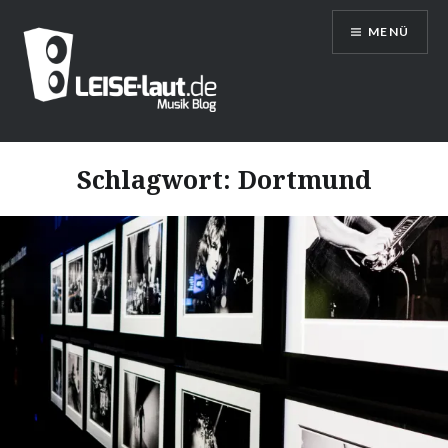
Direkt
MENÜ
zum
Inhalt
LEISE/laut – Musik Blog
Schlagwort:
Dortmund