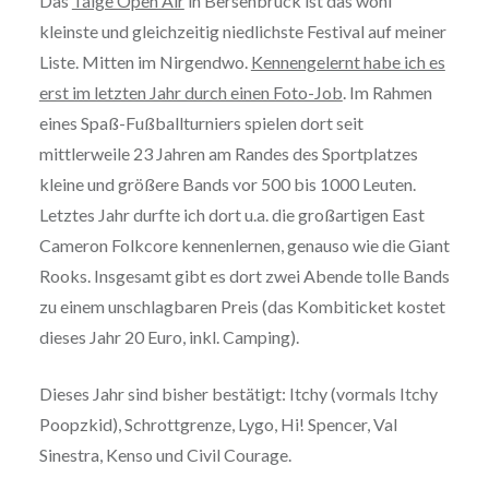
Das
Talge Open Air
in Bersenbrück ist das wohl
kleinste und gleichzeitig niedlichste Festival auf meiner
Liste. Mitten im Nirgendwo.
Kennengelernt habe ich es
erst im letzten Jahr durch einen Foto-Job
. Im Rahmen
eines Spaß-Fußballturniers spielen dort seit
mittlerweile 23 Jahren am Randes des Sportplatzes
kleine und größere Bands vor 500 bis 1000 Leuten.
Letztes Jahr durfte ich dort u.a. die großartigen East
Cameron Folkcore kennenlernen, genauso wie die Giant
Rooks. Insgesamt gibt es dort zwei Abende tolle Bands
zu einem unschlagbaren Preis (das Kombiticket kostet
dieses Jahr 20 Euro, inkl. Camping).
Dieses Jahr sind bisher bestätigt: Itchy (vormals Itchy
Poopzkid), Schrottgrenze, Lygo, Hi! Spencer, Val
Sinestra, Kenso und Civil Courage.