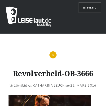
Direkt
MENÜ
zum
Inhalt
LEISE/laut – Musik Blog
Revolverheld-OB-3666
Veröffentlicht von
KATHARINA LEUCK
am
23. MÄRZ 2016