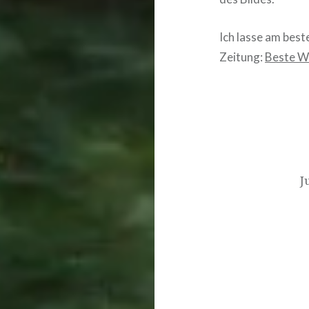
Ich lasse am best
Zeitung:
Beste Wi
Beitragsnavigat
J