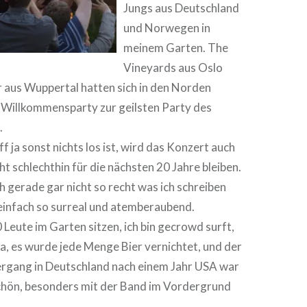
Jungs aus Deutschland
und Norwegen in
meinem Garten. The
Vineyards aus Oslo
r aus Wuppertal hatten sich in den Norden
e Willkommensparty zur geilsten Party des
.
f ja sonst nichts los ist, wird das Konzert auch
t schlechthin für die nächsten 20 Jahre bleiben.
ch gerade gar nicht so recht was ich schreiben
 einfach so surreal und atemberaubend.
 Leute im Garten sitzen, ich bin gecrowd surft,
a, es wurde jede Menge Bier vernichtet, und der
rgang in Deutschland nach einem Jahr USA war
hön, besonders mit der Band im Vordergrund