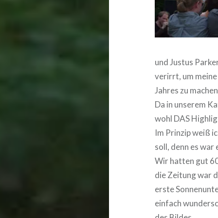
und Justus Parke
verirrt, um mein
Jahres zu machen
Da in unserem Kaf
wohl DAS Highligh
Im Prinzip weiß i
soll, denn es war
Wir hatten gut 60
die Zeitung war d
erste Sonnenunte
einfach wundersc
des Bildes.