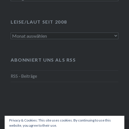
LEISE/LAUT SEIT 2008
LEISE/laut
seit
2008
ABONNIERT UNS ALS RSS
RSS - Beiträge
Privacy & Cookies: This site uses cookies. By continuing to use this
website, you agree to their use.