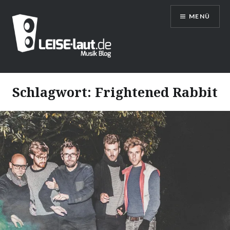
Direkt
MENÜ
zum
Inhalt
LEISE/laut – Musik Blog
Schlagwort:
Frightened Rabbit