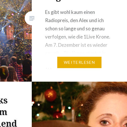
Es gibt wohl kaum einen
Radiopreis, den Alex und ich
schon so lange und so genau
verfolgen, wie die 1Live Krone.
Am 7. Dezember ist es wieder
soweit – Die Krone startet in
der Jahrhunderthalle in Bochum.
WEITERLESEN
1Live hat soeben die
Nominierten bekanntgegeben
und die Hörer entscheiden ab
sofort, wer den Preis mit nach
ks
Hause…
im
lend