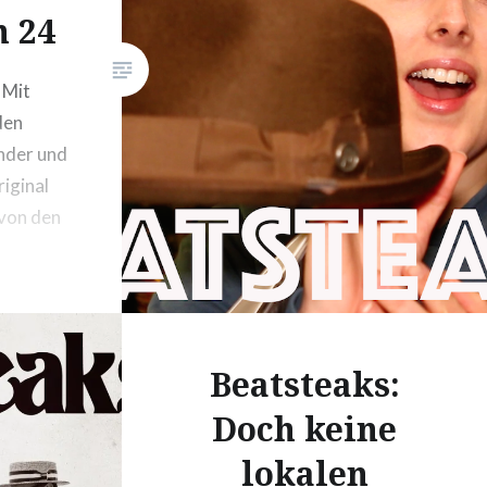
n 24
 Mit
den
nder und
riginal
von den
Beatsteaks:
Doch keine
lokalen