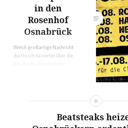
gefund
in den
Rosenhof
Osnabrück
Welch großartige Nachricht
durfte ich da vorhin über die
Kanäle des Osnabrücker
Rosenhofs lesen? Die
Beatsteaks kommen nach
Osnabrück! Jetzt wirklich. In
echt! Am 13. August 2014
werden die Beatbuletten höchst
persönlich den Rosenhof
Beatsteaks heiz
rocken, um sich nach ihrer