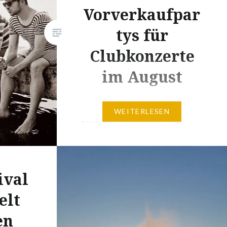
Vorverkaufpar
tys für
Clubkonzerte
im August
Nur noch wenige Wochen, dann
WEITERLESEN
gehen die Beatsteaks nach
langer Zeit erstmalig wieder auf
die Bühne. Vor ihrem ersten
großen Festivalwochenende
ival
beim Highfield Festival und
Rock’n’heim geht es noch auf
elt
eine kleine Warm-Up Tour durch
en
ausgewählte kleine Clubs. Die