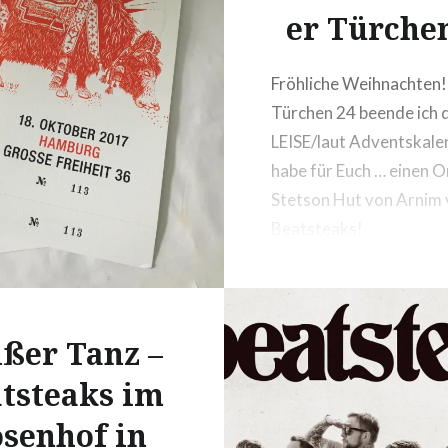
er Türche
Fröhliche Weihnachten!
Türchen 24 beende ich 
LEISE/laut Adventskale
habe für Euch … einen O
Stetson Hut von Arnim 
Beatsteaks!
ßer Tanz –
tsteaks im
senhof in