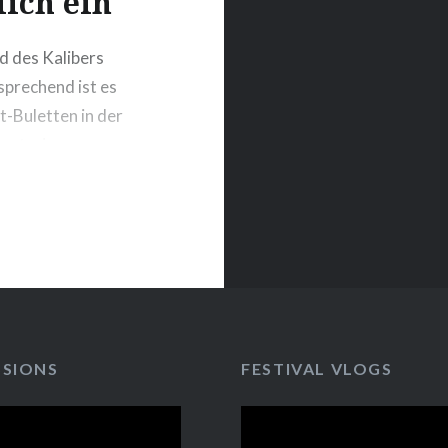
ich ein
nd des Kalibers
sprechend ist es
t-Buletten in der
 gut wie
n, um beim
ie Erwartungen…
SSIONS
FESTIVAL VLOGS