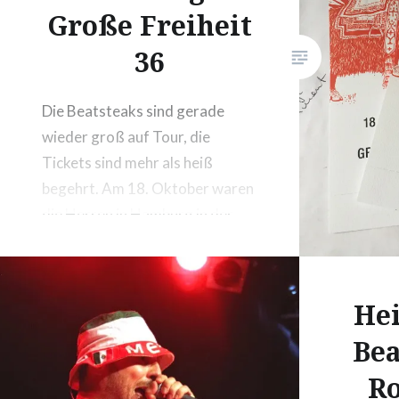
Große Freiheit
36
Die Beatsteaks sind gerade
wieder groß auf Tour, die
Tickets sind mehr als heiß
begehrt. Am 18. Oktober waren
die Herren in Hamburg in der
Großen Freiheit 36 am Start und
ich durfte nach jeder Menge
Vorverkaufsfrust endlich
Hei
wieder dabei sein.
Bea
Ro