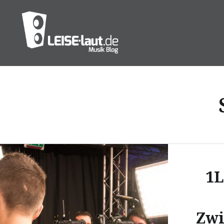
Direkt
zum
Inhalt
LEISE/laut – Musik Blog
1L
Zwi