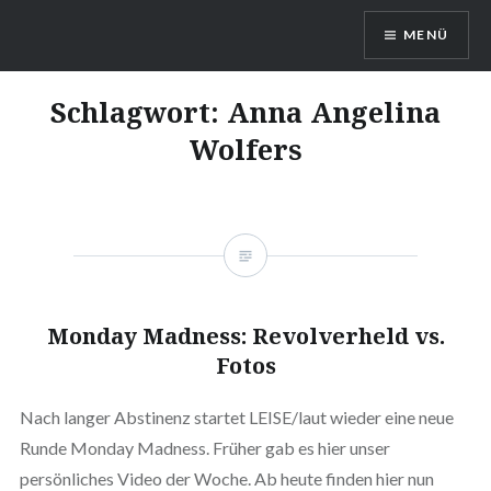
Direkt
MENÜ
zum
Inhalt
LEISE/laut – Musik Blog
Schlagwort:
Anna Angelina
Wolfers
Monday Madness: Revolverheld vs.
Fotos
Nach langer Abstinenz startet LEISE/laut wieder eine neue
Runde Monday Madness. Früher gab es hier unser
persönliches Video der Woche. Ab heute finden hier nun